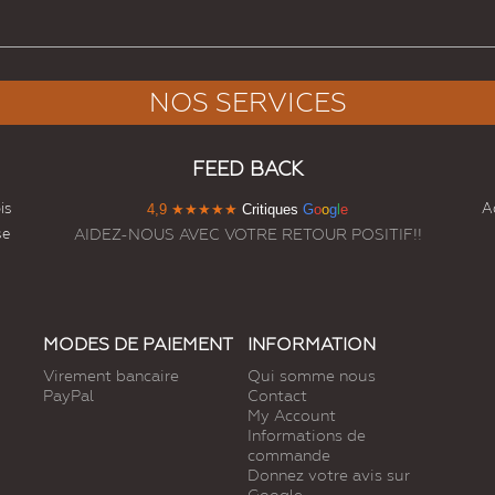
NOS SERVICES
FEED BACK
is
Ac
4,9
★★★★★
Critiques
G
o
o
g
l
e
se
AIDEZ-NOUS AVEC VOTRE RETOUR POSITIF!!
MODES DE PAIEMENT
INFORMATION
Virement bancaire
Qui somme nous
PayPal
Contact
My Account
Informations de
commande
Donnez votre avis sur