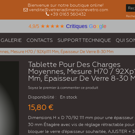
Bienvenue sur notre boutique online!
vendite@vetreriadimensionevetro.com
+39 0163 560432
Recher
★★★★★
Critiques
G
o
o
g
l
e
4,9/5
GALERIE
CONTACTS
SUPPORT TECHNIQUE
QUI SO
nnes, Mesure H70 / 92Xp111 Mm, Épaisseur De Verre 8-30 Mm
Tablette Pour Des Charges
Moyennes, Mesure H70 / 92Xp1
Mm, Épaisseur De Verre 8-30
Soyez le premier à commenter ce produit
Disponibilité :
En stock
15,80 €
Dimensions H x D 70/92 111 mm pour une épaisseur 
30 mm Étagère avec vis de réglage rétractable pour
bloquer le verre d'épaisseur souhaitée, AJUSTER + 