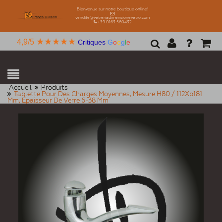
Bienvenue sur notre boutique online!
vendite@vetreriadimensionevetro.com
+39 0163 560432
★★★★★
4,9/5
Critiques
G
o
o
g
l
e
Accueil
Produits
Tablette Pour Des Charges Moyennes, Mesure H80 / 112Xp181
Mm, Épaisseur De Verre 6-38 Mm