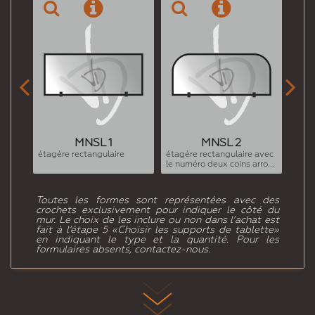


MNSL 1
MNSL 2
étagère rectangulaire
étagère rectangulaire avec
étagè
le numéro deux coins arro...
le nu
Toutes les formes sont représentées avec des
crochets exclusivement pour indiquer le côté du
mur. Le choix de les inclure ou non dans l’achat est
fait à l’étape 5 «Choisir les supports de tablette»
en indiquant le type et la quantité. Pour les
formulaires absents, contactez-nous.