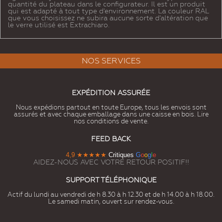
quantité du plateau dans le configurateur. Il est un produit
qui est adapté à tout type d'environnement. La couleur RAL
que vous choisissez ne subira aucune sorte d'altération que
le verre utilisé est Extrachiaro.
NOS SERVICES
EXPÉDITION ASSURÉE
Nous expédions partout en toute Europe, tous les envois sont
assurés et avec chaque emballage dans une caisse en bois. Lire
nos conditions de vente.
FEED BACK
4,9
★★★★★
Critiques
G
o
o
g
l
e
AIDEZ-NOUS AVEC VOTRE RETOUR POSITIF!!
SUPPORT TÉLÉPHONIQUE
Actif du lundi au vendredi de h 8.30 à h 12.30 et de h 14.00 à h 18.00.
Le samedi matin, ouvert sur rendez-vous.