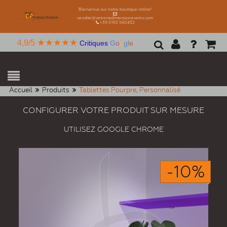
Bienvenue sur notre boutique online!
vendite@vetreriadimensionevetro.com
+39 0163 560432
★★★★★
4,9/5
Critiques
G
o
o
g
l
e
Accueil
Produits
Tablettes Pourpre, Personnalisé
CONFIGURER VOTRE PRODUIT SUR MESURE
UTILISEZ GOOGLE CHROME
-10%