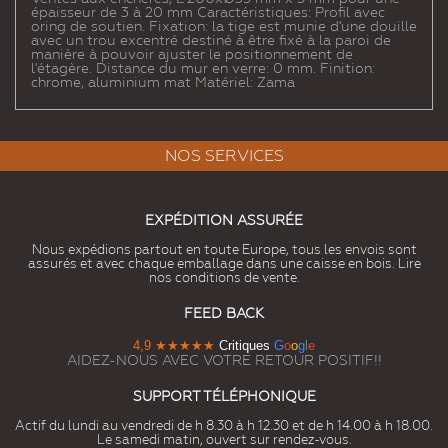
épaisseur de 3 à 20 mm Caractéristiques: Profil avec
oring de soutien. Fixation: la tige est munie d'une douille
avec un trou excentré destiné à être fixé à la paroi de
manière à pouvoir ajuster le positionnement de
l'étagère. Distance du mur en verre: 0 mm. Finition:
chrome, aluminium mat Matériel: Zama
NOS SERVICES
EXPÉDITION ASSURÉE
Nous expédions partout en toute Europe, tous les envois sont
assurés et avec chaque emballage dans une caisse en bois. Lire
nos conditions de vente.
FEED BACK
4,9
★★★★★
Critiques
G
o
o
g
l
e
AIDEZ-NOUS AVEC VOTRE RETOUR POSITIF!!
SUPPORT TÉLÉPHONIQUE
Actif du lundi au vendredi de h 8.30 à h 12.30 et de h 14.00 à h 18.00.
Le samedi matin, ouvert sur rendez-vous.