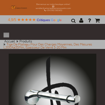
Bienvenue sur notre boutique online!
vendite@vetreriadimensionevetro.com
+39 0163 560432
★★★★★
4,9/5
Critiques
G
o
o
g
l
e
Accueil
Produits
Tige De Plateau Pour Des Charges Moyennes, Des Mesures
L200Xø35Mm, Épaisseur De Verre 3-20 Mm