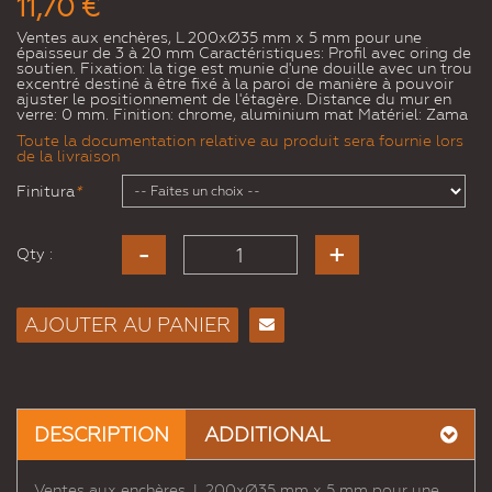
11,70 €
Ventes aux enchères, L 200xØ35 mm x 5 mm pour une
épaisseur de 3 à 20 mm Caractéristiques: Profil avec oring de
soutien. Fixation: la tige est munie d'une douille avec un trou
excentré destiné à être fixé à la paroi de manière à pouvoir
ajuster le positionnement de l'étagère. Distance du mur en
verre: 0 mm. Finition: chrome, aluminium mat Matériel: Zama
Toute la documentation relative au produit sera fournie lors
de la livraison
Finitura
*
Qty :
AJOUTER AU PANIER
Envoyer
à un
ami
DESCRIPTION
ADDITIONAL
Ventes aux enchères, L 200xØ35 mm x 5 mm pour une