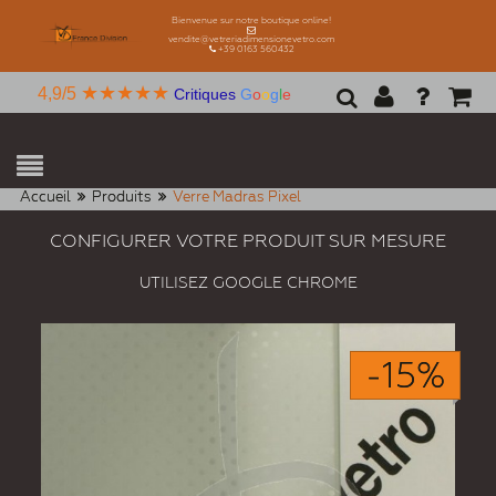
Bienvenue sur notre boutique online!
vendite@vetreriadimensionevetro.com
+39 0163 560432
★★★★★
4,9/5
Critiques
G
o
o
g
l
e
Accueil
Produits
Verre Madras Pixel
CONFIGURER VOTRE PRODUIT SUR MESURE
UTILISEZ GOOGLE CHROME
-15%