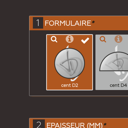
1
FORMULAIRE
*
cent D2
cent D4
2
EPAISSEUR (MM)
*