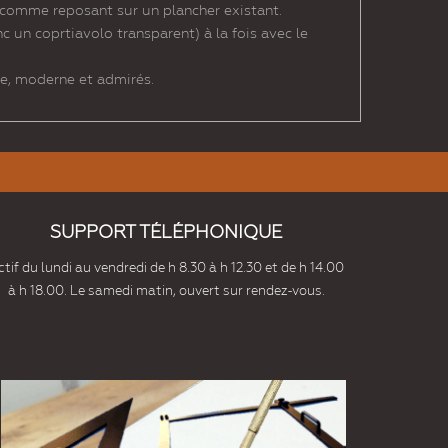
e comme reposant sur un plancher existant.
c un coprtiavolo transparent) à la fois avec le
e, moderne et admirés.
SUPPORT TÉLÉPHONIQUE
tif du lundi au vendredi de h 8.30 à h 12.30 et de h 14.00
à h 18.00. Le samedi matin, ouvert sur rendez-vous.