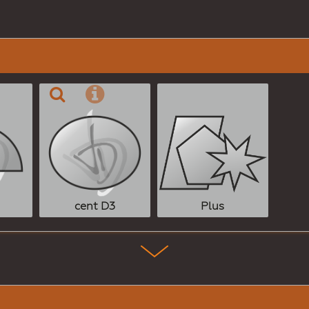
Plus
cent D3