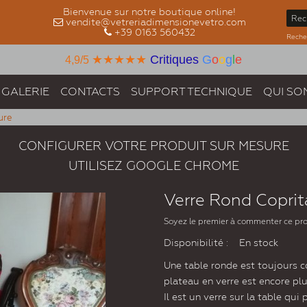
Bienvenue sur notre boutique online!
vendite@vetreriadimensionevetro.com
+39 0163 560432
Recher
★★★★★
Critiques
G
o
o
g
l
e
4,9/5
GALERIE
CONTACTS
SUPPORT TECHNIQUE
QUI SO
ure
CONFIGURER VOTRE PRODUIT SUR MESURE
UTILISEZ GOOGLE CHROME
Verre Rond Coprit
Soyez le premier à commenter ce pr
Disponibilité :
En stock
Une table ronde est toujours co
plateau en verre est encore pl
Il est un verre sur la table qui