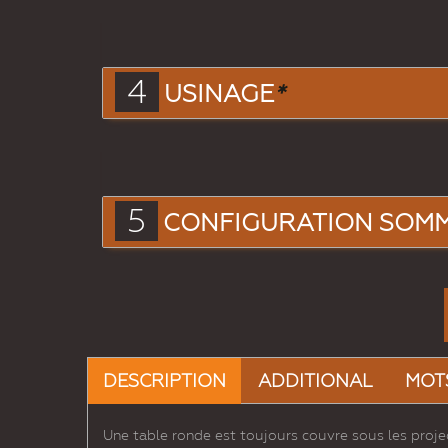
4
USINAGE
*
5
CONFIGURATION SOM
DESCRIPTION
ADDITIONAL
MOT
Une table ronde est toujours couvre sous les projec