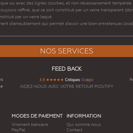
liptique ou avec des lignes courbes, et non nécessairement tempéré
oujours raffiné, que ce soit constitué par un verre transparent (don
nstitué par un verre laqué.
ment d'ameublement qui permet d'avoir une bien entretenues local
NOS SERVICES
FEED BACK
is
Ac
4,9
★★★★★
Critiques
G
o
o
g
l
e
se
AIDEZ-NOUS AVEC VOTRE RETOUR POSITIF!!
MODES DE PAIEMENT
INFORMATION
Virement bancaire
Qui somme nous
PayPal
Contact