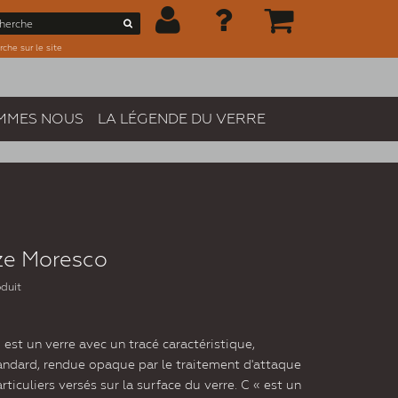
che sur le site
MMES NOUS
LA LÉGENDE DU VERRE
ze Moresco
oduit
est un verre avec un tracé caractéristique,
andard, rendue opaque par le traitement d'attaque
iculiers versés sur la surface du verre. C « est un