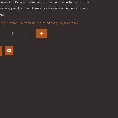
i enrichit l'environnement dans lequel elle trova.E »
seurs, peut subir divers processus et être coupé à
es.
 au produit sera fournie lors de la livraison
Envoyer
à un
ami