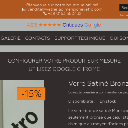
Bienvenue sur notre boutique online!
vendite@vetreriadimensionevetro.com
+39 0163 560432
Recher
★★★★★
Critiques
G
o
o
g
l
e
4,9/5
GALERIE
CONTACTS
SUPPORT TECHNIQUE
QUI SO
CONFIGURER VOTRE PRODUIT SUR MESURE
UTILISEZ GOOGLE CHROME
Verre Satiné Bron
-15%
Soyez le premier à commenter ce pr
Disponibilité :
En stock
Le verre bronze satiné Moresco 
seulement bronzé que celui st
chimique au moyen d'acides part