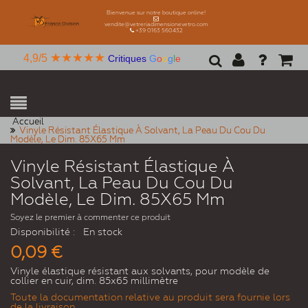
Bienvenue sur notre boutique online!
vendite@vetreriadimensionevetro.com
+39 0163 560432
★★★★★
4,9/5
Critiques
G
o
o
g
l
e
Accueil
Vinyle Résistant Élastique À Solvant, La Peau Du Cou Du
Modèle, Le Dim. 85X65 Mm
Vinyle Résistant Élastique À
Solvant, La Peau Du Cou Du
Modèle, Le Dim. 85X65 Mm
Soyez le premier à commenter ce produit
Disponibilité :
En stock
0,09 €
Vinyle élastique résistant aux solvants, pour modèle de
collier en cuir, dim. 85x65 millimètre
Toute la documentation relative au produit sera fournie lors
de la livraison