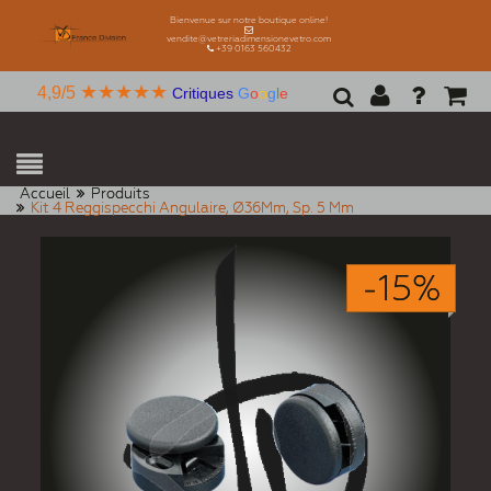
Bienvenue sur notre boutique online!
vendite@vetreriadimensionevetro.com
+39 0163 560432
★★★★★
4,9/5
Critiques
G
o
o
g
l
e
Accueil
Produits
Kit 4 Reggispecchi Angulaire, Ø36Mm, Sp. 5 Mm
-15%