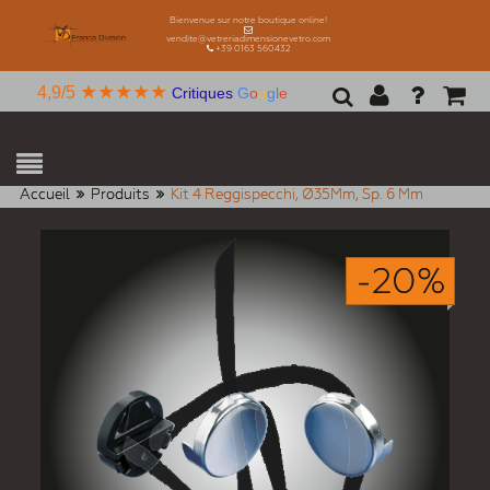
Bienvenue sur notre boutique online!
vendite@vetreriadimensionevetro.com
+39 0163 560432
★★★★★
4,9/5
Critiques
G
o
o
g
l
e
Accueil
Produits
Kit 4 Reggispecchi, Ø35Mm, Sp. 6 Mm
-20%