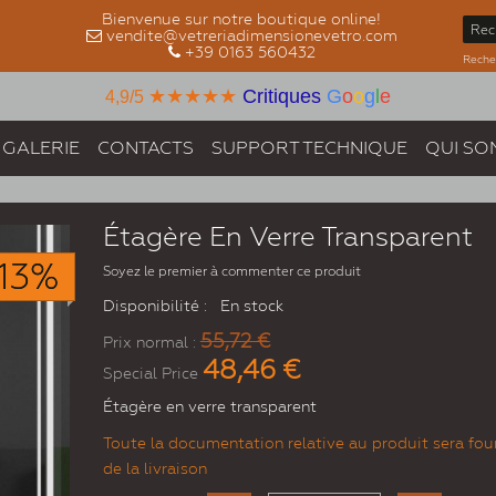
Bienvenue sur notre boutique online!
vendite@vetreriadimensionevetro.com
+39 0163 560432
Recher
★★★★★
Critiques
G
o
o
g
l
e
4,9/5
GALERIE
CONTACTS
SUPPORT TECHNIQUE
QUI SO
Étagère En Verre Transparent
13%
Soyez le premier à commenter ce produit
Disponibilité :
En stock
55,72 €
Prix normal :
48,46 €
Special Price
Étagère en verre transparent
Toute la documentation relative au produit sera four
de la livraison