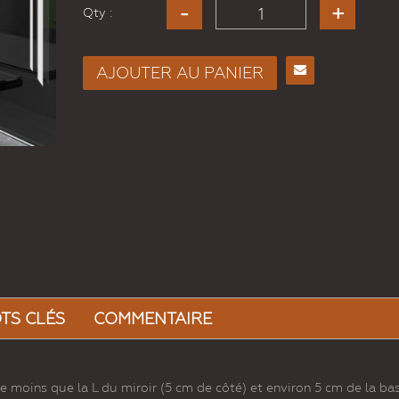
Qty :
Miroir Sans Cadre Pour ...
AJOUTER AU PANIER
Envoyer
CONFIGURER
à un
ami
TS CLÉS
COMMENTAIRE
e moins que la L du miroir (5 cm de côté) et environ 5 cm de la ba