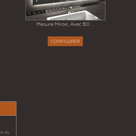
Me
Mesure Miroir, Avec B0 ...
CONFIGURER
se du