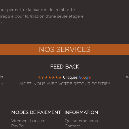
our permettre la fixation de la tablette.
préparé pour la fixation d'une seule étagère.
s.
NOS SERVICES
FEED BACK
is
Ac
4,9
★★★★★
Critiques
G
o
o
g
l
e
se
AIDEZ-NOUS AVEC VOTRE RETOUR POSITIF!!
MODES DE PAIEMENT
INFORMATION
Virement bancaire
Qui somme nous
PayPal
Contact