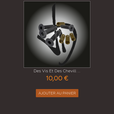
Kit De Joint Plat Adh� ...
7,00 €
AJOUTER AU PANIER