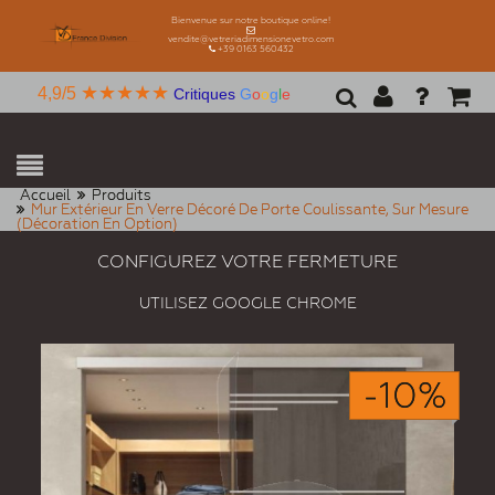
Bienvenue sur notre boutique online!
vendite@vetreriadimensionevetro.com
+39 0163 560432
★★★★★
4,9/5
Critiques
G
o
o
g
l
e
Accueil
Produits
Mur Extérieur En Verre Décoré De Porte Coulissante, Sur Mesure
(Décoration En Option)
CONFIGUREZ VOTRE FERMETURE
UTILISEZ GOOGLE CHROME
-10%