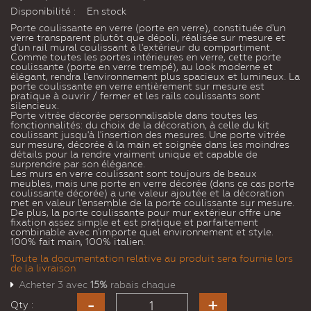
Disponibilité :
En stock
Porte coulissante en verre (porte en verre), constituée d'un
verre transparent plutôt que dépoli, réalisée sur mesure et
d'un rail mural coulissant à l'extérieur du compartiment.
Comme toutes les portes intérieures en verre, cette porte
coulissante (porte en verre trempé), au look moderne et
élégant, rendra l'environnement plus spacieux et lumineux. La
porte coulissante en verre entièrement sur mesure est
pratique à ouvrir / fermer et les rails coulissants sont
silencieux.
Porte vitrée décorée personnalisable dans toutes les
fonctionnalités: du choix de la décoration, à celle du kit
coulissant jusqu'à l'insertion des mesures. Une porte vitrée
sur mesure, décorée à la main et soignée dans les moindres
détails pour la rendre vraiment unique et capable de
surprendre par son élégance.
Les murs en verre coulissant sont toujours de beaux
meubles, mais une porte en verre décorée (dans ce cas porte
coulissante décorée) a une valeur ajoutée et la décoration
met en valeur l'ensemble de la porte coulissante sur mesure.
De plus, la porte coulissante pour mur extérieur offre une
fixation assez simple et est pratique et parfaitement
combinable avec n'importe quel environnement et style.
100% fait main, 100% italien.
Toute la documentation relative au produit sera fournie lors
de la livraison
Acheter 3 avec
15%
rabais chaque
Qty :