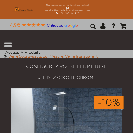
Bienvenue sur notre boutique online!
vendite@vetreriadimensionevetro.com
+39 0163 560432
★★★★★
4,9/5
Critiques
G
o
o
g
l
e
Accueil
Produits
Verre Sopravasca, Sur Mesure, Verre Transparent
CONFIGUREZ VOTRE FERMETURE
UTILISEZ GOOGLE CHROME
-10%