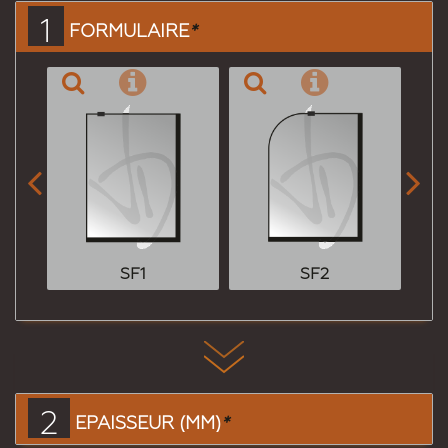
1
FORMULAIRE
*


SF1
SF2
2
EPAISSEUR (MM)
*